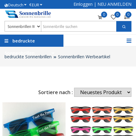
Einloggen
|
NEU ANMELDEN
€
Deutsch
EUR
0
0
0
bedruckte
Sonnenbrillen
bedruckte Sonnenbrillen
Sonnenbrillen Werbeartikel
Sortiere nach :