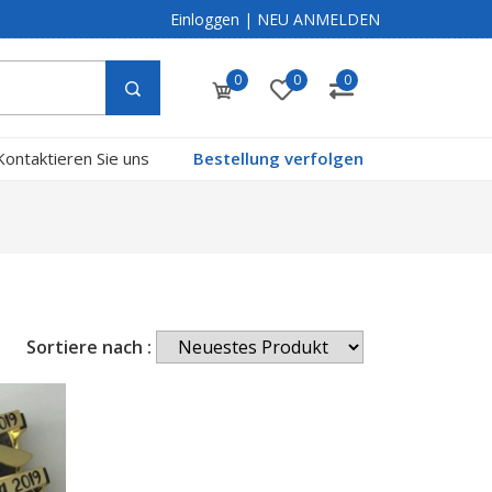
Einloggen
|
NEU ANMELDEN
0
0
0
Kontaktieren Sie uns
Bestellung verfolgen
Sortiere nach :