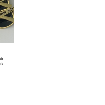
it
ls